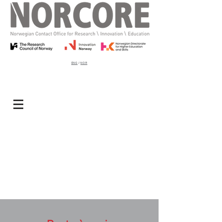
ENG
/
NOR