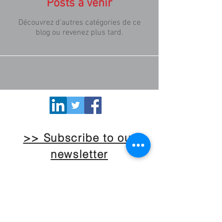
Posts à venir
Découvrez d'autres catégories de ce
blog ou revenez plus tard.
>> Subscribe to our
newsletter
NORCORE office | Rue du Trône 98,
1050 Brussels BELGIUM | Phone
+32
2 549 09 85